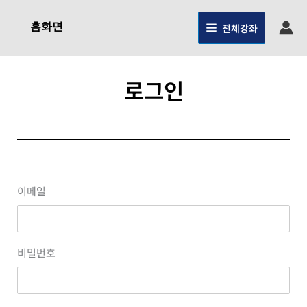
콘텐츠로
건너뛰기
홈화면
전체강좌
로그인
이메일
비밀번호