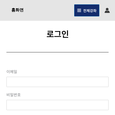
콘텐츠로
건너뛰기
홈화면
전체강좌
로그인
이메일
비밀번호