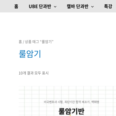
최신순으로
콘텐츠로
정렬됨
홈
UBE 단과반
캘바 단과반
특강
건너뛰기
홈
/ 상품 태그 “룰암기”
룰암기
10개 결과 모두 표시