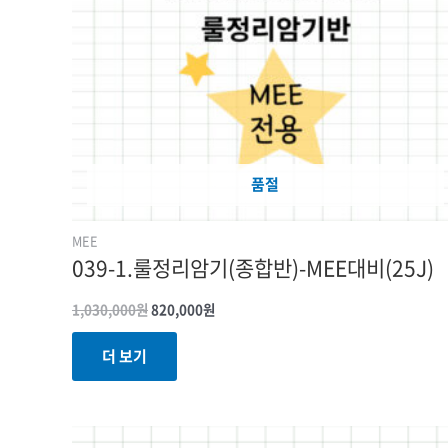
품절
MEE
039-1.룰정리암기(종합반)-MEE대비(25J)
1,030,000
원
820,000
원
더 보기