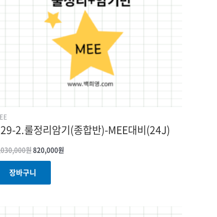
EE
029-2.룰정리암기(종합반)-MEE대비(24J)
,030,000
원
820,000
원
장바구니
원래
현재