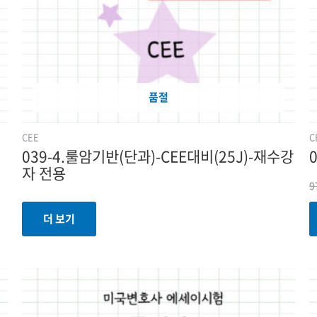
품절
CEE
C
039-4.룰암기반(단과)-CEE대비(25J)-재수강
자 전용
9
더 보기