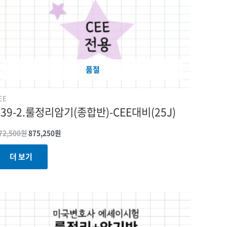
품절
EE
039-2.룰정리암기(종합반)-CEE대비(25J)
72,500
원
875,250
원
더 보기
원래
현재
가격:
가격:
1,030,000원.
820,000원.