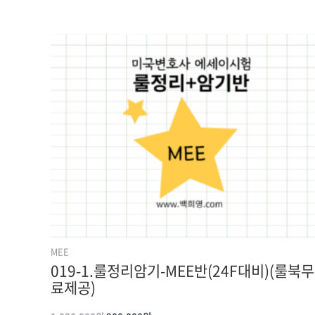
원래
현재
가격:
가격:
1,030,000원.
900,000원.
MEE
019-1.룰정리암기-MEE반(24F대비)(룰북무
료제공)