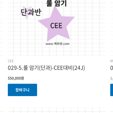
CEE
M
029-5.룰 암기(단과)-CEE대비(24J)
550,000
원
1
장바구니