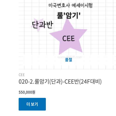
품절
CEE
020-2.룰암기(단과)-CEE반(24F대비)
550,000
원
더 보기