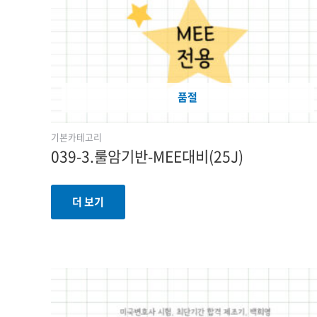
품절
기본카테고리
039-3.룰암기반-MEE대비(25J)
더 보기
원래
현재
가격:
가격:
1,030,000원.
820,000원.