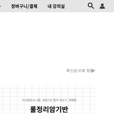
검색
장바구니/결제
내 강의실
원래
현재
가격:
가격:
972,500원.
875,250원.