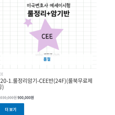
가격:
가격:
1,030,000원.
900,000원.
품절
EE
020-1.룰정리암기-CEE반(24F)(룰북무료제
공)
,030,000
원
900,000
원
더 보기