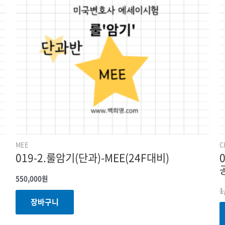
MEE
C
019-2.룰암기(단과)-MEE(24F대비)
550,000
원
1
장바구니