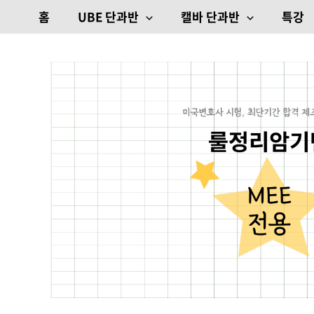
콘텐츠로
홈
UBE 단과반
캘바 단과반
특강
건너뛰기