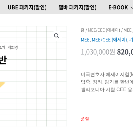
UBE 패키지(할인)
캘바 패키지(할인)
E-BOOK
원래
홈
/
MEE/CEE (에세이)
/
MEE
MEE
,
MEE/CEE (에세이)
,
가격:
1,030,000
원
820,
1,03
미국변호사 에세이시험(M
압축, 정리, 암기를 한번에
캘리포니아 시험 CEE 
품절