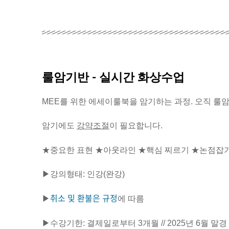
룰암기반 - 실시간 화상수업
MEE를 위한 에세이룰북을 암기하는 과정. 오직 룰
암기에도
강약조절
이 필요합니다.
★중요한 표현 ★아웃라인 ★핵심 찌르기 ★논점잡
▶강의형태: 인강(완강)
취소 및 환불은 규정
▶
에 따름
▶수강기한: 결제일로부터 3개월 // 2025년 6월