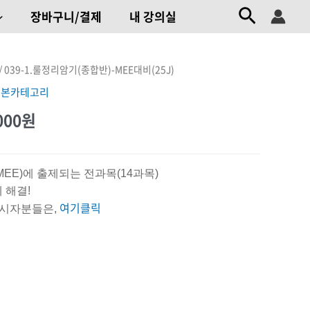
검색
장바구니/결제
내 강의실
현재
/ 039-1.룰정리암기(종합반)-MEE대비(25J)
기본카테고리
가격:
000
원
0,000원.
820,000원.
EE)에 출제되는 전과목(14과목)
 해결!
여기클릭
응시자분들은,