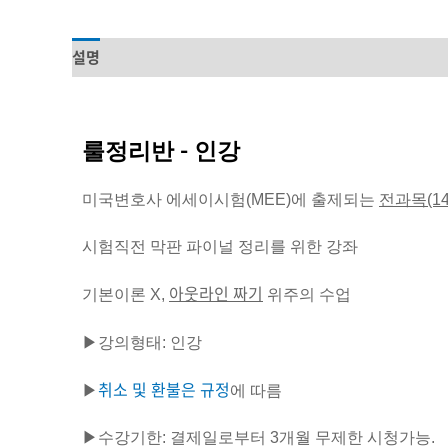
설명
룰정리반 - 인강
미국변호사 에세이시험(MEE)에 출제되는
전과목(1
시험직전 막판 파이널 정리를 위한 강좌
아웃라인 짜기
기본이론 X,
위주의 수업
▶강의형태: 인강
취소 및 환불은 규정
▶
에 따름
▶수강기한: 결제일로부터 3개월 무제한 시청가능.