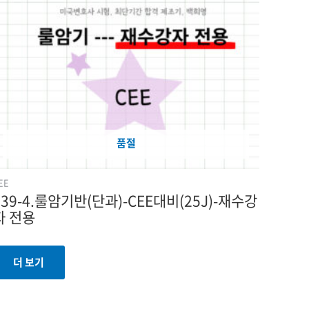
품절
EE
039-4.룰암기반(단과)-CEE대비(25J)-재수강
자 전용
더 보기