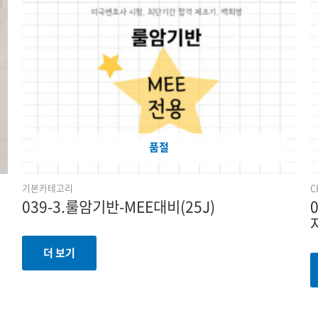
품절
기본카테고리
C
039-3.룰암기반-MEE대비(25J)
더 보기