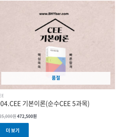
원래
현재
가격:
가격:
525,000원.
472,500원.
품절
EE
504.CEE 기본이론(순수CEE 5과목)
25,000
원
472,500
원
더 보기