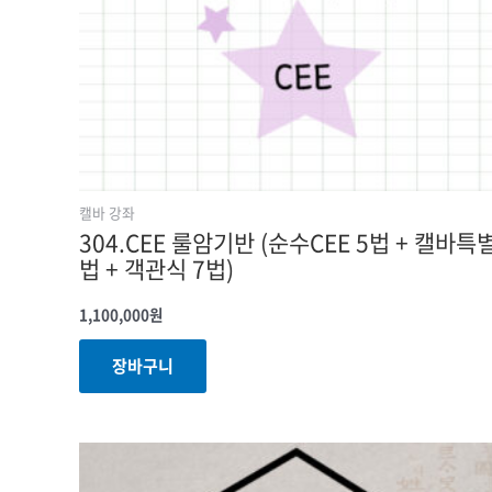
캘바 강좌
304.CEE 룰암기반 (순수CEE 5법 + 캘바특
법 + 객관식 7법)
1,100,000
원
장바구니