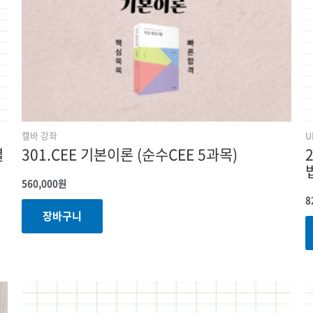
캘바 강좌
U
별
301.CEE 기본이론 (순수CEE 5과목)
560,000
원
8
장바구니