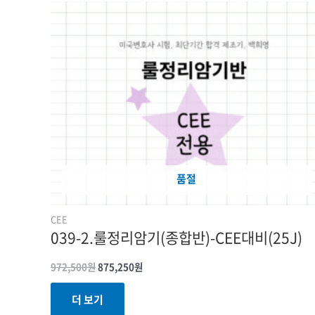
원래
현재
가격:
가격:
972,500원.
875,250원.
품절
CEE
039-2.룰정리암기(종합반)-CEE대비(25J)
972,500
원
875,250
원
더 보기