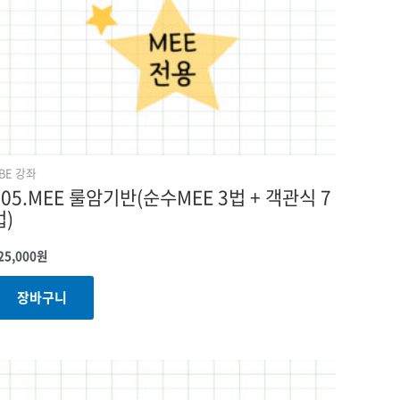
BE 강좌
205.MEE 룰암기반(순수MEE 3법 + 객관식 7
법)
25,000
원
장바구니