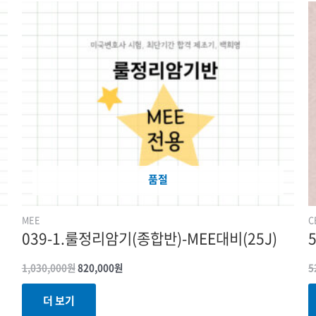
원래
현재
가격:
가격:
1,030,000원.
820,000원.
품절
MEE
C
039-1.룰정리암기(종합반)-MEE대비(25J)
1,030,000
원
820,000
원
5
더 보기