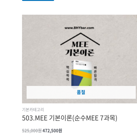
원래
현재
가격:
가격:
525,000원.
472,500원.
품절
기본카테고리
503.MEE 기본이론(순수MEE 7과목)
525,000
원
472,500
원