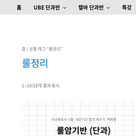
최신순으로
콘텐츠로
정렬됨
홈
UBE 단과반
캘바 단과반
특강
건너뛰기
홈
/ 상품 태그 “룰정리”
룰정리
1–10/16개 결과 표시