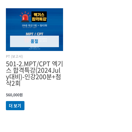
품절
PT (보고서)
501-2.MPT/CPT 엑기
스 합격특강(2024Jul
y대비)-인강200분+첨
삭2회
560,000
원
더 보기