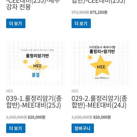
강자 전용
972,500
원
875,250
원
더 보기
더 보기
원래
현재
원래
현재
가격:
가격:
가격:
가격:
1,030,000원.
820,000원.
1,030,000원.
820,000원.
품절
MEE
MEE
039-1.룰정리암기(종
029-2.룰정리암기(종
합반)-MEE대비(25J)
합반)-MEE대비(24J)
1,030,000
원
820,000
원
1,030,000
원
820,000
원
더 보기
장바구니