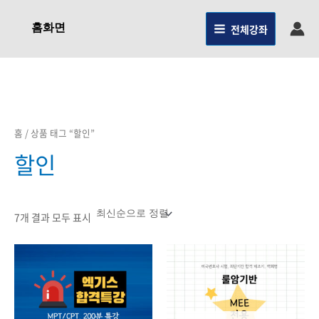
최신순으로
콘텐츠로
정렬됨
건너뛰기
홈화면
전체강좌
홈
/ 상품 태그 “할인”
할인
7개 결과 모두 표시