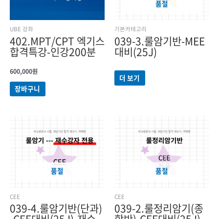
품절
UBE 강좌
기본카테고리
402.MPT/CPT 엑기스
039-3.룰암기반-MEE
합격특강-인강200분
대비(25J)
600,000
원
더 보기
장바구니
원래
현재
가격:
가격:
972,500원.
875,250원.
품절
품절
CEE
CEE
039-4.룰암기반(단과)
039-2.룰정리암기(종
-CEE대비(25J)-재수
합반)-CEE대비(25J)