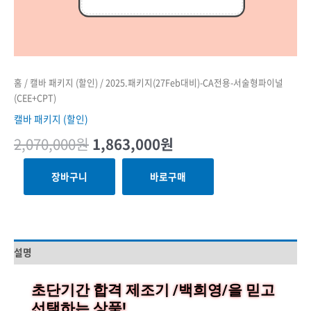
홈
/
캘바 패키지 (할인)
/ 2025.패키지(27Feb대비)-CA전용-서술형파이널
(CEE+CPT)
캘바 패키지 (할인)
2,070,000
원
1,863,000
원
장바구니
바로구매
설명
초단기간 합격 제조기 /백희영/을 믿고
선택하는 상품!