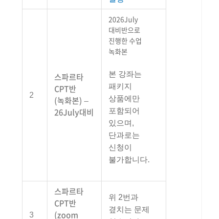
2026July
대비반으로
진행한 수업
녹화본
본 강좌는
스파르타
패키지
CPT반
2
상품에만
(녹화본) –
26July대비
포함되어
있으며,
단과로는
신청이
불가합니다.
스파르타
위 2번과
CPT반
곂치는 문제
(zoom
3