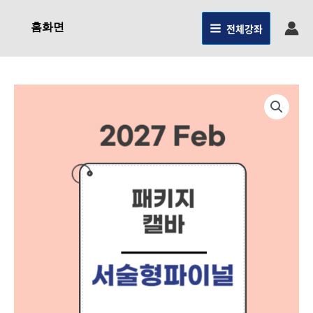
콘텐츠로
건너뛰기
홈화면
전체강좌
원래
현재
2025.
패키지
가격:
가격:
(27Feb대비)-
2,070,000원.
1,863,000원.
CA전용-
서술형파이널
(CEE+CPT)
수량