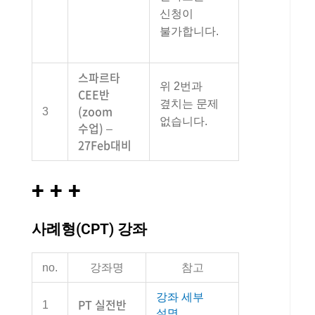
신청이
불가합니다.
스파르타
위 2번과
CEE반
곂치는 문제
(zoom
3
없습니다.
수업) –
27Feb대비
+ + +
사례형(CPT) 강좌
no.
강좌명
참고
강좌 세부
PT 실전반
1
설명