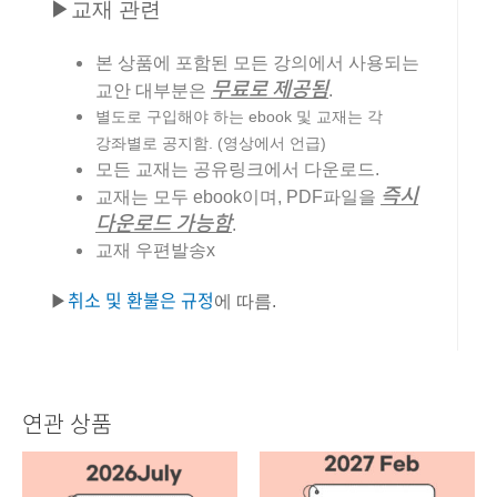
▶교재 관련
본 상품에 포함된 모든 강의에서 사용되는
무료로 제공됨
교안 대부분은
.
별도로 구입해야 하는 ebook 및 교재는 각
강좌별로 공지함. (영상에서 언급)
모든 교재는 공유링크에서 다운로드.
즉시
교재는 모두 ebook이며, PDF파일을
다운로드 가능함
.
교재 우편발송x
취소 및 환불은 규정
▶
에 따름.
연관 상품
원래
현재
원래
현재
가격:
가격:
가격:
가격:
1,082,500원.
996,250원.
2,410,000원.
2,169,000원.