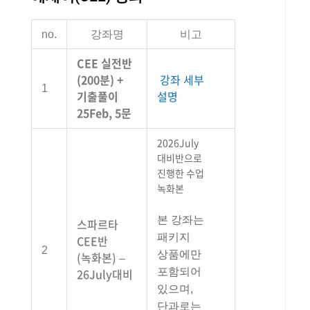
no.
강좌명
비고
CEE 실전반
(200분) +
강좌 세부
1
기출풀이
설명
25Feb, 5문
2026July
대비반으로
진행한 수업
녹화본
본 강좌는
스파르타
패키지
CEE반
2
상품에만
(녹화본) –
26July대비
포함되어
있으며,
단과로는