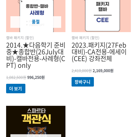
품절
캘바 패키지 (할인)
캘바 패키지 (할인)
2014.★다음학기 준비
2023.패키지(27Feb
중★종합반(26July대
대비)-CA전용-에세이
비)-캘바전용-사례형(C
(CEE) 강좌전체
PT) only
2,410,000
원
2,169,000
원
1,082,500
원
996,250
원
장바구니
더 보기