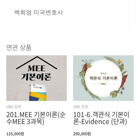
백희영 미국변호사
연관 상품
UBE 강좌
UBE 강좌
201.MEE 기본이론(순
101-6.객관식 기본이
수MEE 3과목)
론-Evidence (단과)
125,000
원
290,000
원