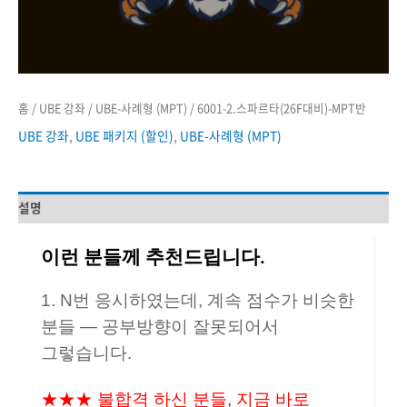
홈
/
UBE 강좌
/
UBE-사례형 (MPT)
/ 6001-2.스파르타(26F대비)-MPT반
UBE 강좌
,
UBE 패키지 (할인)
,
UBE-사례형 (MPT)
설명
이런 분들께 추천드립니다.
1. N번 응시하였는데, 계속 점수가 비슷한
분들 — 공부방향이 잘못되어서
그렇습니다.
★★★ 불합격 하신 분들, 지금 바로