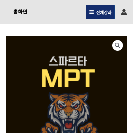
콘텐츠로
건너뛰기
홈화면
전체강좌