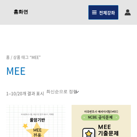
최신순으로
콘텐츠로
정렬됨
건너뛰기
홈화면
전체강좌
홈
/ 상품 태그 “MEE”
MEE
1–10/20개 결과 표시