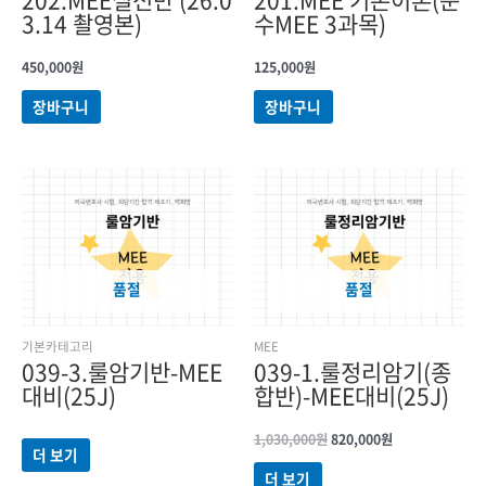
3.14 촬영본)
수MEE 3과목)
450,000
원
125,000
원
장바구니
장바구니
원래
현재
가격:
가격:
1,030,000원.
820,000원.
품절
품절
기본카테고리
MEE
039-3.룰암기반-MEE
039-1.룰정리암기(종
대비(25J)
합반)-MEE대비(25J)
1,030,000
원
820,000
원
더 보기
더 보기