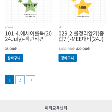
ebook
MEE
101-4.에세이룰북(20
029-2.룰정리암기(종
24July)-객관식편
합반)-MEE대비(24J)
35,000
원
1,030,000
원
820,000
원
장바구니
장바구니
1
2
→
이티교육센터