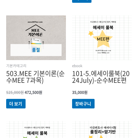
원래
현재
가격:
가격:
525,000원.
472,500원.
품절
기본카테고리
ebook
503.MEE 기본이론(순
101-5.에세이룰북(20
수MEE 7과목)
24July)-순수MEE편
525,000
원
472,500
원
35,000
원
더 보기
장바구니
원래
현재
가격:
가격:
1,030,000원.
820,000원.