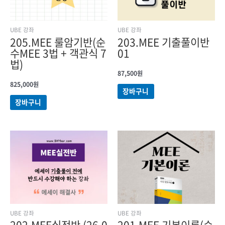
UBE 강좌
UBE 강좌
205.MEE 룰암기반(순
203.MEE 기출풀이반
수MEE 3법 + 객관식 7
01
법)
87,500
원
825,000
원
장바구니
장바구니
UBE 강좌
UBE 강좌
202.MEE실전반 (26.0
201.MEE 기본이론(순