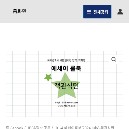
콘텐츠로
건너뛰기
홈화면
전체강좌
101-
4.
에세이룰북
(2024July)-
객관식편
수량
홈
/
ebook
/
UBE&캘바 공통
/ 101-4.에세이룰북(2024July)-객관식편