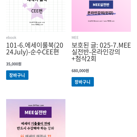
ebook
MEE
101-6.에세이룰북(20
보호된 글: 025-7.MEE
24July)-순수CEE편
실전반-온라인강의
+첨삭2회
35,000
원
680,000
원
장바구니
장바구니