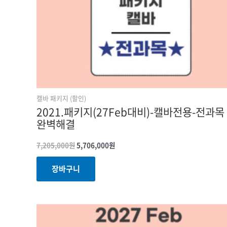
캘바 패키지 (할인)
2021.패키지(27Feb대비)-캘바전용-전과목
완벽해결
7,205,000
원
5,706,000
원
장바구니
원래
현재
가격:
가격:
2,070,000원.
1,863,000원.