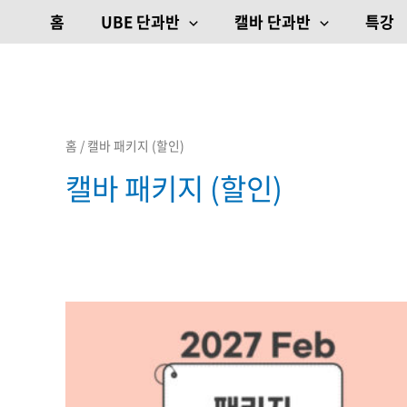
콘텐츠로
홈
UBE 단과반
캘바 단과반
특강
건너뛰기
홈
/ 캘바 패키지 (할인)
캘바 패키지 (할인)
원래
현재
가격:
가격:
7,205,000원.
5,706,000원.