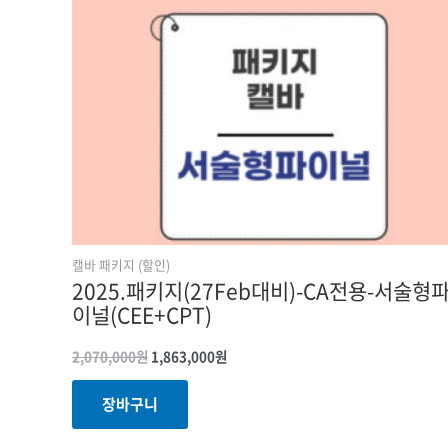
캘바 패키지 (할인)
2025.패키지(27Feb대비)-CA전용-서술형
이널(CEE+CPT)
2,070,000
원
1,863,000
원
장바구니