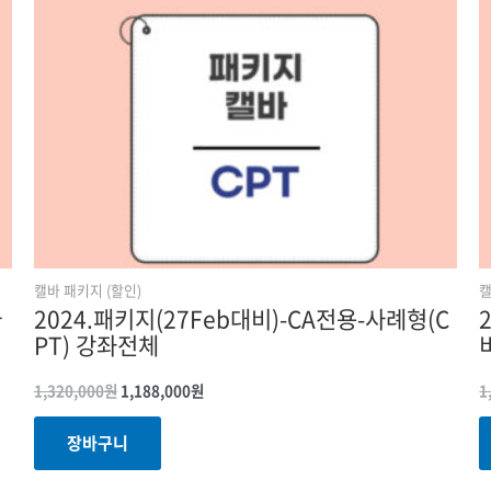
캘바 패키지 (할인)
캘
파
2024.패키지(27Feb대비)-CA전용-사례형(C
PT) 강좌전체
1,320,000
원
1,188,000
원
1
장바구니