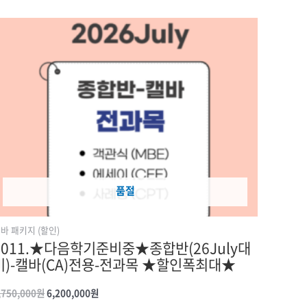
원래
현재
가격:
가격:
7,750,000원.
6,200,000원.
품절
바 패키지 (할인)
2011.★다음학기준비중★종합반(26July대
비)-캘바(CA)전용-전과목 ★할인폭최대★
,750,000
원
6,200,000
원