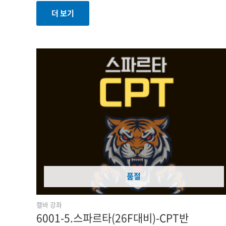
더 보기
품절
캘바 강좌
6001-5.스파르타(26F대비)-CPT반