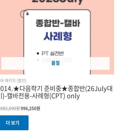
품절
바 패키지 (할인)
2014.★다음학기 준비중★종합반(26July대
비)-캘바전용-사례형(CPT) only
,082,500
원
996,250
원
더 보기