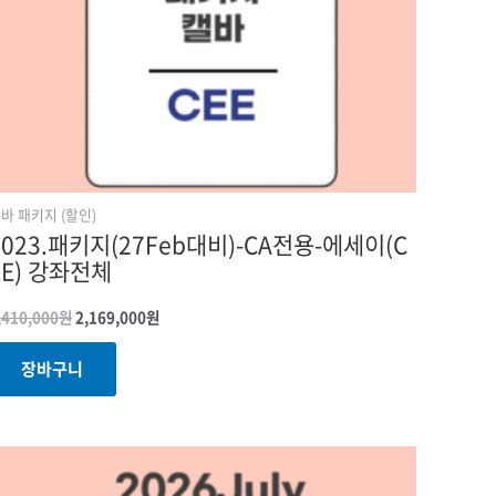
바 패키지 (할인)
2023.패키지(27Feb대비)-CA전용-에세이(C
EE) 강좌전체
,410,000
원
2,169,000
원
장바구니
원래
현재
가격:
가격:
1,082,500원.
996,250원.