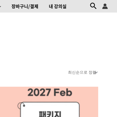
검색
장바구니/결제
내 강의실
원래
현재
가격:
가격:
2,410,000원.
2,169,000원.