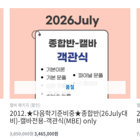
원래
현재
가격:
가격:
3,850,000원.
3,465,000원.
품절
캘바 패키지 (할인)
캘
대
2012.★다음학기준비중★종합반(26July대
비)-캘바전용-객관식(MBE) only
3,850,000
원
3,465,000
원
7