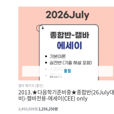
원래
현재
가격:
가격:
2,452,500원.
2,256,250원.
품절
캘바 패키지 (할인)
2013.★다음학기준비중★종합반(26July
비)-캘바전용-에세이(CEE) only
2,452,500
원
2,256,250
원