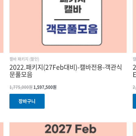
캘바 패키지 (할인)
캘
2022.패키지(27Feb대비)-캘바전용-객관식
문풀모음
1,775,000
원
1,597,500
원
2
장바구니
원래
현재
가격:
가격:
1,320,000원.
1,188,000원.