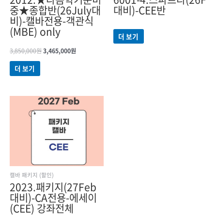
중★종합반(26July대
대비)-CEE반
비)-캘바전용-객관식
(MBE) only
더 보기
3,850,000
원
3,465,000
원
더 보기
원래
현재
가격:
가격:
2,410,000원.
2,169,000원.
캘바 패키지 (할인)
2023.패키지(27Feb
대비)-CA전용-에세이
(CEE) 강좌전체