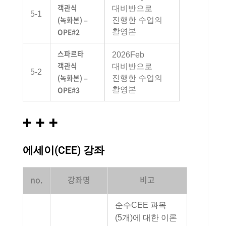
객관식
대비반으로
5-1
(녹화본) –
진행한 수업의
OPE#2
촬영본
스파르타
2026Feb
객관식
대비반으로
5-2
(녹화본) –
진행한 수업의
OPE#3
촬영본
+ + +
에세이(CEE) 강좌
no.
강좌명
비고
순수CEE 과목
(5개)에 대한 이론