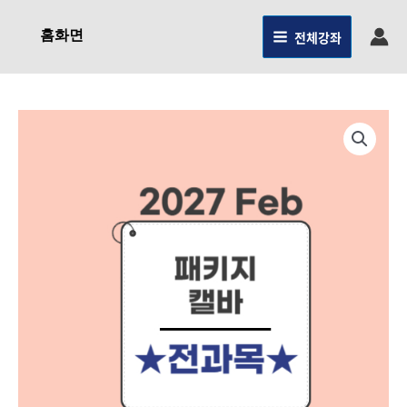
콘텐츠로
건너뛰기
홈화면
전체강좌
원래
현재
2021.
패키지
가격:
가격:
(27Feb대비)-
7,205,000원.
5,706,000원.
캘바전용-
전과목
완벽해결
수량