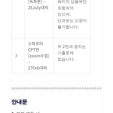
(녹화본) –
패키지 상품에만
26July대비
포함되어
있으며,
단과로는 신청이
불가합니다.
스파르타
위 2번과 곂치는
CPT반
기출문제
(zoom수업)
3
없습니다.
–
27Feb대비
안내문