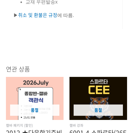
교재 우편발송x
취소 및 환불은 규정
▶
에 따름.
연관 상품
원래
현재
가격:
가격:
3,850,000원.
3,465,000원.
품절
품절
캘바 패키지 (할인)
캘바 강좌
2012.★다음학기준비
6001-4.스파르타(26F