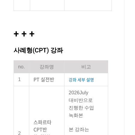
+ + +
사례형(CPT) 강좌
no.
강좌명
비고
PT 실전반
강좌 세부 설명
1
2026July
대비반으로
진행한 수업
녹화본
스파르타
CPT반
본 강좌는
2