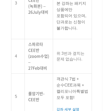
CEE반
3
본 강좌는 패키지
(녹화본) –
상품에만
26July대비
포함되어 있으며,
단과로는 신청이
불가합니다.
스파르타
CEE반
위 3번과 곂치는
(zoom수업)
4
문제 없습니다.
–
27Feb대비
객관식 7법 +
순수CEE과목 +
캘리포니아특별법
룰암기반-
5
모두 포함!
CEE반
강좌 세부 설명