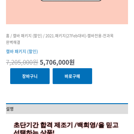
홈
/
캘바 패키지 (할인)
/ 2021.패키지(27Feb대비)-캘바전용-전과목
완벽해결
캘바 패키지 (할인)
7,205,000
원
5,706,000
원
장바구니
바로구매
설명
초단기간 합격 제조기 /백희영/을 믿고
선택하는 상품!